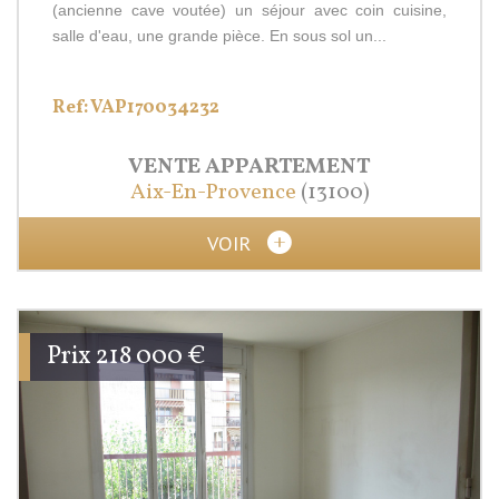
(ancienne cave voutée) un séjour avec coin cuisine,
salle d'eau, une grande pièce. En sous sol un...
Ref: VAP170034232
VENTE
APPARTEMENT
Aix-En-Provence
(13100)
VOIR
Prix
218 000
€