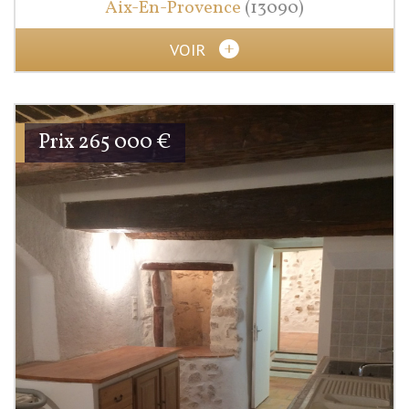
Aix-En-Provence
(13090)
VOIR
Prix
265 000
€