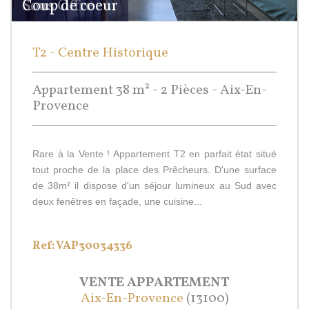
Sous Offre
Coup de coeur
T2 - Centre Historique
Appartement 38 m² - 2 Pièces - Aix-En-
Provence
Rare à la Vente ! Appartement T2 en parfait état situé
tout proche de la place des Prêcheurs. D'une surface
de 38m² il dispose d'un séjour lumineux au Sud avec
deux fenêtres en façade, une cuisine...
Ref: VAP30034336
VENTE
APPARTEMENT
Aix-En-Provence
(13100)