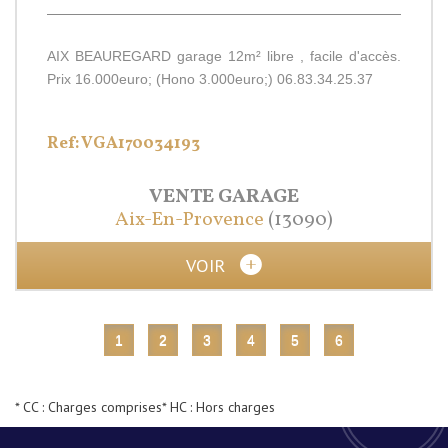
AIX BEAUREGARD garage 12m² libre , facile d'accès.
Prix 16.000euro; (Hono 3.000euro;) 06.83.34.25.37
Ref: VGA170034193
VENTE
GARAGE
Aix-En-Provence
(13090)
VOIR
1
2
3
4
5
6
* CC : Charges comprises
* HC : Hors charges