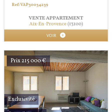
Ref: VAP30034239
VENTE
APPARTEMENT
Aix-En-Provence
(13100)
VOIR
Prix
215 000
€
Exclusivité