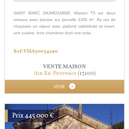
SAINT MARC JAUMEGARDE. Maison T5 sur deux
niveaux avec piscine sur parcelle 2200 m². Au rez de
chaussée un séjour avec plafond cathédrale et insert,
une cuisine, trois chambres dont une suite...
Ref: VMA30034290
VENTE
MAISON
Aix-En-Provence
(13100)
VOIR
Prix
445 000
€