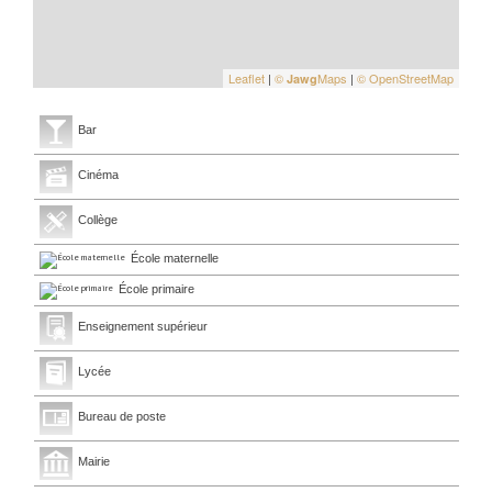
Leaflet
|
©
Maps
|
© OpenStreetMap
Jawg
Bar
Cinéma
Collège
École maternelle
École primaire
Enseignement supérieur
Lycée
Bureau de poste
Mairie