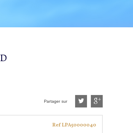
UD
Partager sur
Ref LPA50000040