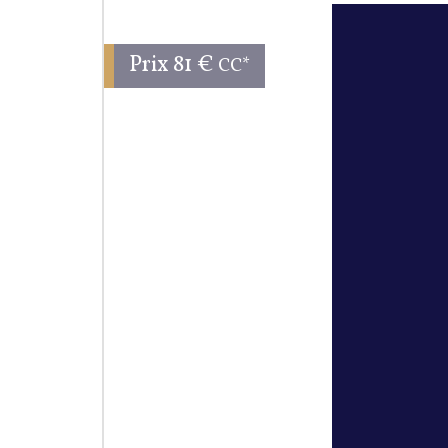
Prix
81 €
CC*